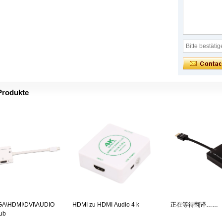
Produkte
GA\HDMI\DVI\AUDIO
HDMI zu HDMI Audio 4 k
正在等待翻译……
Hub