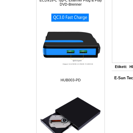
ECD918-C Typ-C Externer Plug & Play
DVD-Brenner
Etikett:
H
E-Sun Tec
HUB003-PD