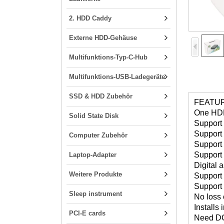
2. HDD Caddy
Externe HDD-Gehäuse
Multifunktions-Typ-C-Hub
Multifunktions-USB-Ladegeräte
SSD & HDD Zubehör
FEATU
One HDMI
Solid State Disk
Support
Suppor
Computer Zubehör
Support 
Support
Laptop-Adapter
Digital
Weitere Produkte
Support 
Support
Sleep instrument
No loss 
Installs
PCI-E cards
Need D