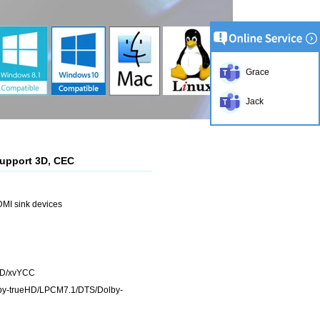
Grace
Jack
support 3D, CEC
DMI sink devices
VD/xvYCC
olby-trueHD/LPCM7.1/DTS/Dolby-