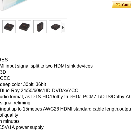
RES
 input signal split to two HDMI sink devices
 3D
t CEC
deep color 30bit, 36bit
 Blue-Ray 24/50/60fs/HD-DVD/xvYCC
 audio format, as DTS-HD/Dolby-trueHD/LPCM7.1/DTS/Dolby-
signal retiming
 input up to 15metres AWG26 HDMI standard cable length,outpu
of quality
 in minutes
C5V/1A power supply