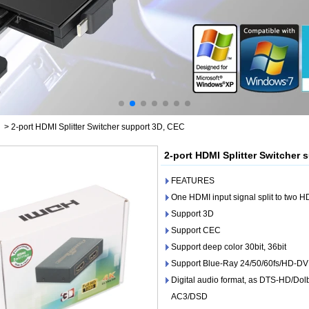
>
2-port HDMI Splitter Switcher support 3D, CEC
2-port HDMI Splitter Switcher 
FEATURES
One HDMI input signal split to two H
Support 3D
Support CEC
Support deep color 30bit, 36bit
Support Blue-Ray 24/50/60fs/HD-D
Digital audio format, as DTS-HD/D
AC3/DSD