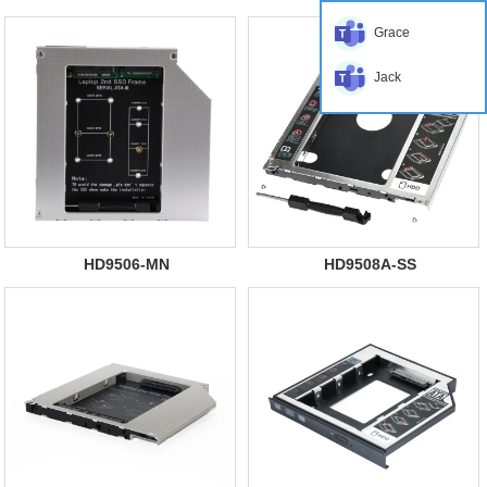
Grace
Jack
HD9506-MN
HD9508A-SS