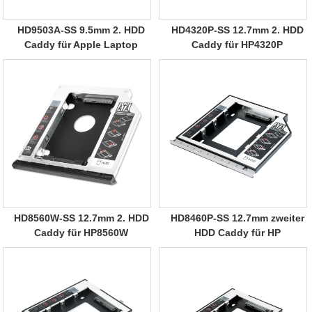
HD9503A-SS 9.5mm 2. HDD
HD4320P-SS 12.7mm 2. HDD
Caddy für Apple Laptop
Caddy für HP4320P
HD8560W-SS 12.7mm 2. HDD
HD8460P-SS 12.7mm zweiter
Caddy für HP8560W
HDD Caddy für HP