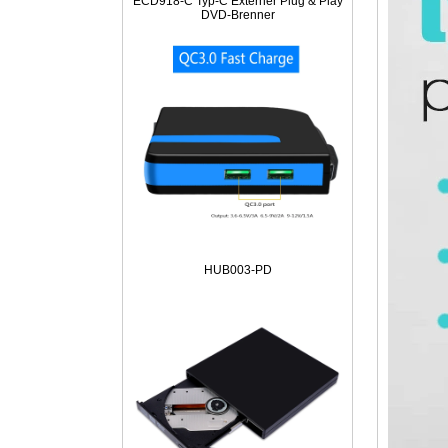
ECD918-C Typ-C Externer Plug & Play
DVD-Brenner
HUB003-PD