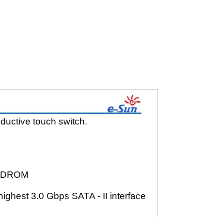
ductive touch switch.
o/CDROM
ighest 3.0 Gbps SATA - II interface