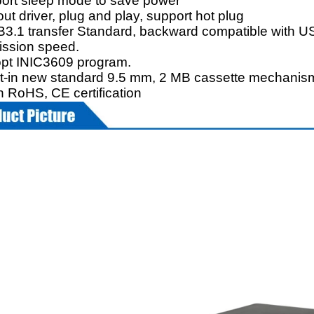
ort sleep mode to save power
ut driver, plug and play, support hot plug
3.1 transfer Standard, backward compatible with 
ission speed.
pt INIC3609 program.
lt-in new standard 9.5 mm, 2 MB cassette mechanis
h RoHS, CE certification