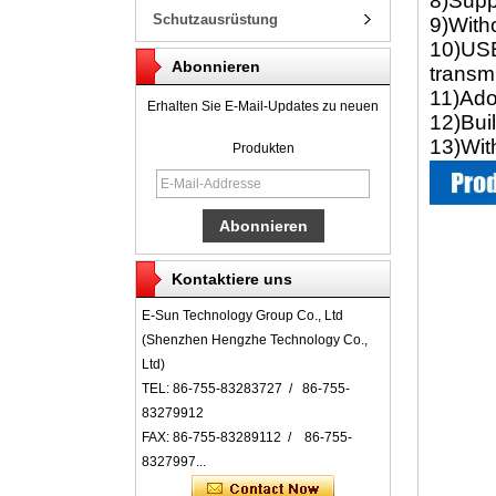
8)Supp
Schutzausrüstung
9)Witho
10)USB
Abonnieren
transm
11)Ado
Erhalten Sie E-Mail-Updates zu neuen
12)Bui
13)Wit
Produkten
Kontaktiere uns
E-Sun Technology Group Co., Ltd
(Shenzhen Hengzhe Technology Co.,
Ltd)
TEL: 86-755-83283727 / 86-755-
83279912
FAX: 86-755-83289112 / 86-755-
8327997...