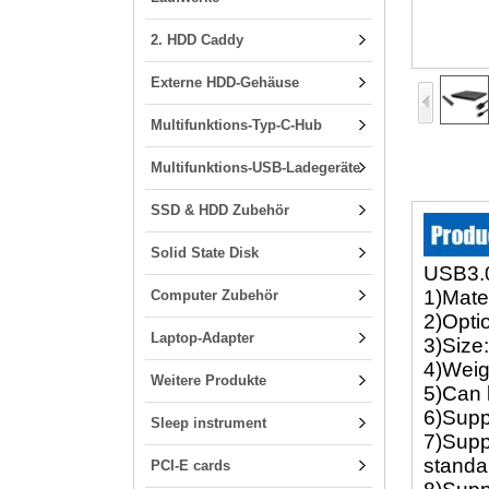
2. HDD Caddy
Externe HDD-Gehäuse
Multifunktions-Typ-C-Hub
Multifunktions-USB-Ladegeräte
SSD & HDD Zubehör
Solid State Disk
USB3.0
1)Mat
Computer Zubehör
2)Opti
Laptop-Adapter
3)Size
4)Wei
Weitere Produkte
5)Can
6)Supp
Sleep instrument
7)Supp
standa
PCI-E cards