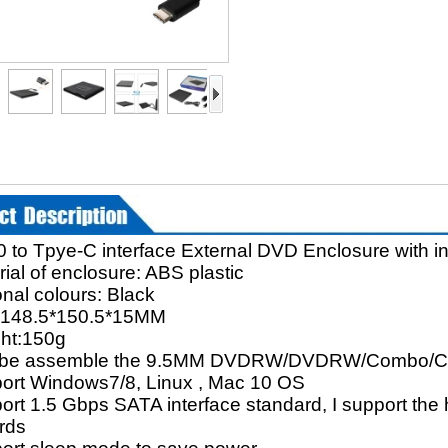
 to Tpye-C interface External DVD Enclosure with in
erial of enclosure: ABS plastic
onal colours: Black
:148.5*150.5*15MM
ght:150g
 be assemble the 9.5MM DVDRW/DVDRW/Comb
ort Windows7/8, Linux , Mac 10 OS
ort 1.5 Gbps SATA interface standard, I support the h
rds