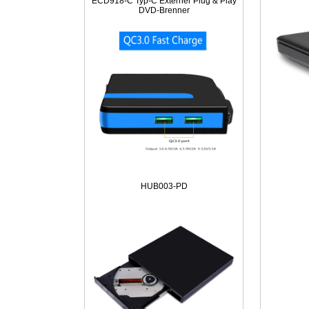
ECD918-C Typ-C Externer Plug & Play
DVD-Brenner
HUB003-PD