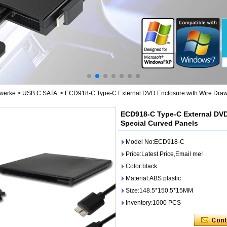
fwerke
>
USB C SATA
>
ECD918-C Type-C External DVD Enclosure with Wire Draw
ECD918-C Type-C External DVD
Special Curved Panels
Model No:ECD918-C
Price:Latest Price,Email me!
Color:black
Material:ABS plastic
Size:148.5*150.5*15MM
Inventory:1000 PCS