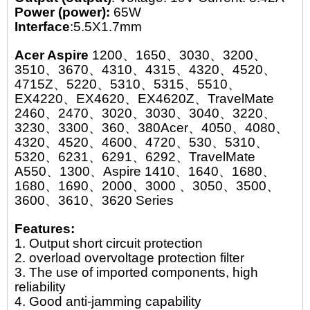
Power (power):
65W
Interface
:5.5X1.7mm
Acer Aspire
1200、1650、3030、3200、
3510、3670、4310、4315、4320、4520、
4715Z、5220、5310、5315、5510、
EX4220、EX4620、EX4620Z、TravelMate
2460、2470、3020、3030、3040、3220、
3230、3300、360、380Acer、4050、4080、
4320、4520、4600、4720、530、5310、
5320、6231、6291、6292、TravelMate
A550、1300、Aspire 1410、1640、1680、
1680、1690、2000、3000 、3050、3500、
3600、3610、3620 Series
Features:
1. Output short circuit protection
2. overload overvoltage protection filter
3. The use of imported components, high
reliability
4. Good anti-jamming capability