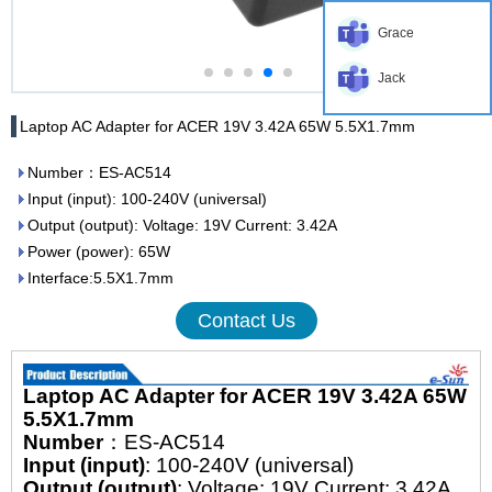
Grace
Jack
Laptop AC Adapter for ACER 19V 3.42A 65W 5.5X1.7mm
Number：ES-AC514
Input (input): 100-240V (universal)
Output (output): Voltage: 19V Current: 3.42A
Power (power): 65W
Interface:5.5X1.7mm
Contact Us
Laptop AC Adapter for ACER 19V 3.42A 65W
5.5X1.7mm
Number
：ES-AC514
Input (input)
: 100-240V (universal)
Output (output)
: Voltage: 19V Current: 3.42A